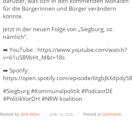
darüber, was sich in den kommenden Monaten
für die Bürgerinnen und Bürger verändern
könnte.
Jetzt in der neuen Folge von „Siegburg, so
nämlich“.
➡️ YouTube : https://www.youtube.com/watch?
v=61uSB9bHt_M&t=18s
➡️ Spotify:
https://open.spotify.com/episode/6tgbJkXdpdy
#Siegburg #Kommunalpolitik #PodcastDE
#PolitikVorOrt #NRW koalition
Posted by
Dirk Witte
/
/
Posted in
Startseite
JUNI 10, 2026