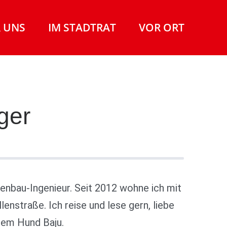
 UNS
IM STADTRAT
VOR ORT
ger
EN
nenbau-Ingenieur. Seit 2012 wohne ich mit
enstraße. Ich reise und lese gern, liebe
nem Hund Baju.