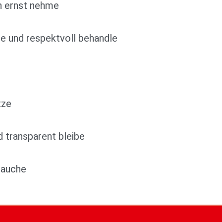
n ernst nehme
ge und respektvoll behandle
tze
nd transparent bleibe
rauche