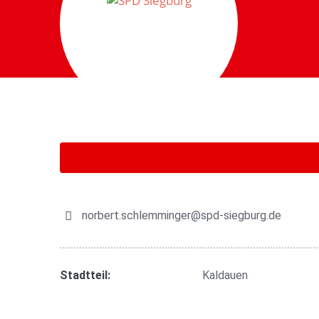
Skip
to
content
norbert.schlemminger@spd-siegburg.de
Stadtteil:
Kaldauen