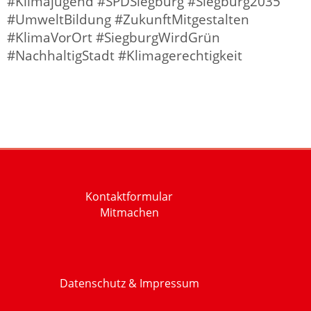
#Klimajugend #SPDSiegburg #Siegburg2035
#UmweltBildung #ZukunftMitgestalten
#KlimaVorOrt #SiegburgWirdGrün
#NachhaltigStadt #Klimagerechtigkeit
Kontaktformular
Mitmachen
Datenschutz & Impressum